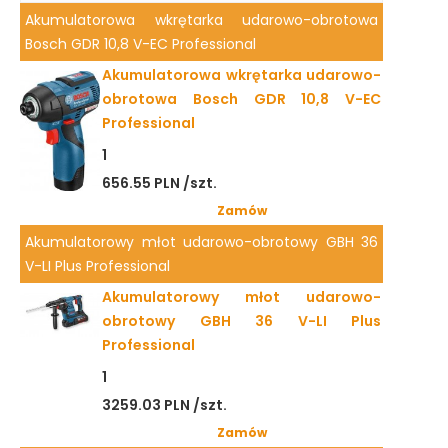
Akumulatorowa wkrętarka udarowo-obrotowa
Bosch GDR 10,8 V-EC Professional
Akumulatorowa wkrętarka udarowo-
obrotowa Bosch GDR 10,8 V-EC
Professional
1
656.55 PLN /szt.
Zamów
Akumulatorowy młot udarowo-obrotowy GBH 36
V-LI Plus Professional
Akumulatorowy młot udarowo-
obrotowy GBH 36 V-LI Plus
Professional
1
3259.03 PLN /szt.
Zamów