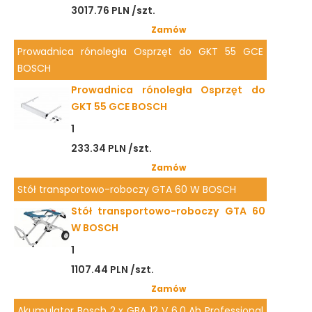
3017.76 PLN /szt.
Zamów
Prowadnica rónoległa Osprzęt do GKT 55 GCE
BOSCH
Prowadnica rónoległa Osprzęt do
GKT 55 GCE BOSCH
1
233.34 PLN /szt.
Zamów
Stół transportowo-roboczy GTA 60 W BOSCH
Stół transportowo-roboczy GTA 60
W BOSCH
1
1107.44 PLN /szt.
Zamów
Akumulator Bosch 2 x GBA 12 V 6.0 Ah Professional