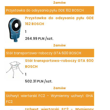
Zamów
Przystawka do odsysania pyłu GDE 162 BOSCH
Przystawka do odsysania pyłu GDE
162 BOSCH
1
264.99 PLN /szt.
Zamów
Stół transportowo-roboczy GTA 600 BOSCH
Stół transportowo-roboczy GTA 600
BOSCH
1
502.31 PLN /szt.
Zamów
Uchwyt wiertarski FC2 - Wymienny uchwyt GHA
FC2
Uchwyt wiertarski FC2 - Wymienny