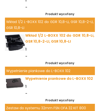
1
-
Produkt wycofany
Wkład 1/2 L-BOXX 102 do GDR 10,8-Li, GSR 10,8-2-LI,
GSR 10,8-LI
Wkład 1/2 L-BOXX 102 do GDR 10,8-Li,
GSR 10,8-2-LI, GSR 10,8-LI
1
-
Produkt wycofany
Wypełnienie piankowe do L-BOXX 102
Wypełnienie piankowe do L-BOXX 102
1
-
Produkt wycofany
Zestaw do systemu 32mm FSN OFA 32 KIT 800