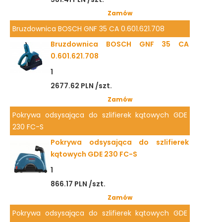
Zamów
Bruzdownica BOSCH GNF 35 CA 0.601.621.708
Bruzdownica BOSCH GNF 35 CA
0.601.621.708
1
2677.62 PLN /szt.
Zamów
Pokrywa odsysająca do szlifierek kątowych GDE
230 FC-S
Pokrywa odsysająca do szlifierek
kątowych GDE 230 FC-S
1
866.17 PLN /szt.
Zamów
Pokrywa odsysająca do szlifierek kątowych GDE