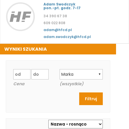
Adam Swodczyk
pon.-pt. godz. 7-17
34 390 67 38
609 022 808
adam@hfcd.pl
adam.swodczyk@hfcd.pl
WYNIKI SZUKANIA
Marka
▼
Cena
(wszystkie)