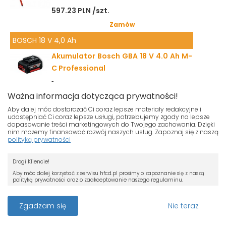
597.23 PLN /szt.
Zamów
BOSCH 18 V 4,0 Ah
Akumulator Bosch GBA 18 V 4.0 Ah M-
C Professional
1
Ważna informacja dotycząca prywatności!
324.33 PLN /szt.
Aby dalej móc dostarczać Ci coraz lepsze materiały redakcyjne i
Zamów
udostępniać Ci coraz lepsze usługi, potrzebujemy zgody na lepsze
dopasowanie treści marketingowych do Twojego zachowania. Dzięki
Bruzdownica BOSCH GNF 65 A 0.601.368.708
nim możemy finansować rozwój naszych usług. Zapoznaj się z naszą
polityką prywatności
Bruzdownica BOSCH GNF 65 A
Nasza strona używa plików cookies.
0.601.368.708
Drogi Kliencie!
Jeśli nie chcesz, by pliki cookies były
1
zapisywane na Twoim dysku zmień
Aby móc dalej korzystać z serwisu hfcd.pl prosimy o zapoznanie się z naszą
polityką prywatności oraz o zaakceptowanie naszego regulaminu.
ustawienia swojej przeglądarki.
4105.42 PLN /szt.
RODO
Przeczytaj więcej o cookies
Zamów
Z dniem 25 maja 2018 r. rozpoczyna obowiązywanie Rozporządzenie
Zgadzam się
Nie teraz
Parlamentu Europejskiego i Rady (UE) 2016/679 z dnia 27 kwietnia 2016 r. w
Mieszalnik GRW 18-2 E BOSCH
sprawie ochrony osób fizycznych w związku z przetwarzaniem danych
osobowych i w sprawie swobodnego przepływu takich danych oraz uchylenia