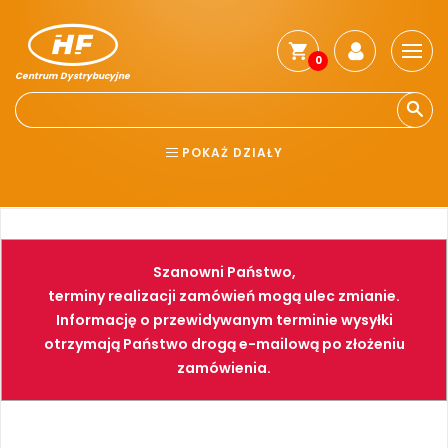
0
Centrum Dystrybucyjne
Stro
głó
Reg
POKAŻ DZIAŁY
Jak
kup
BHP
ELEKTRONARZĘDZIA
Kosz
dos
NARZĘDZIA
SPAWALNICTWO
Gwa
Szanowni Państwo,
i
FARBY
PNEUMATYKA
zwro
terminy realizacji zamówień mogą ulec zmianie.
Informację o przewidywanym terminie wysyłki
Płat
otrzymają Państwo drogą e-mailową po złożeniu
Kont
zamówienia.