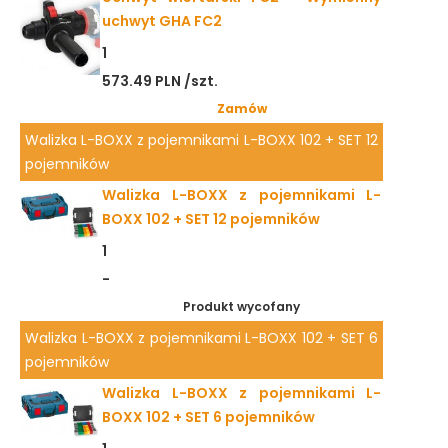
uchwyt GHA FC2
1
573.49 PLN /szt.
Zamów
Walizka L-BOXX z pojemnikami L-BOXX 102 + SET 12
pojemników
Walizka L-BOXX z pojemnikami L-
BOXX 102 + SET 12 pojemników
1
-
Produkt wycofany
Walizka L-BOXX z pojemnikami L-BOXX 102 + SET 6
pojemników
Walizka L-BOXX z pojemnikami L-
BOXX 102 + SET 6 pojemników