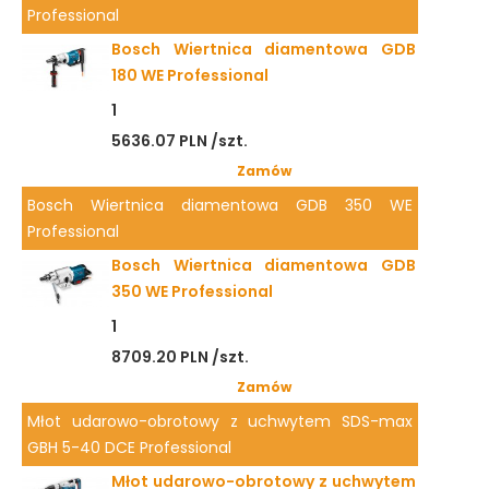
Professional
Bosch Wiertnica diamentowa GDB
180 WE Professional
1
5636.07 PLN /szt.
Zamów
Bosch Wiertnica diamentowa GDB 350 WE
Professional
Bosch Wiertnica diamentowa GDB
350 WE Professional
1
8709.20 PLN /szt.
Zamów
Młot udarowo-obrotowy z uchwytem SDS-max
GBH 5-40 DCE Professional
Młot udarowo-obrotowy z uchwytem