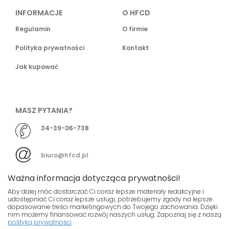
INFORMACJE
O HFCD
Regulamin
O firmie
Polityka prywatności
Kontakt
Jak kupować
MASZ PYTANIA?
34-39-06-738
biuro@hfcd.pl
Ważna informacja dotycząca prywatności!
Aby dalej móc dostarczać Ci coraz lepsze materiały redakcyjne i
udostępniać Ci coraz lepsze usługi, potrzebujemy zgody na lepsze
dopasowanie treści marketingowych do Twojego zachowania. Dzięki
© HFCD - HF Centrum Dystrybucyjne
- Wszelkie prawa
nim możemy finansować rozwój naszych usług. Zapoznaj się z naszą
polityką prywatności
zastrzeżony