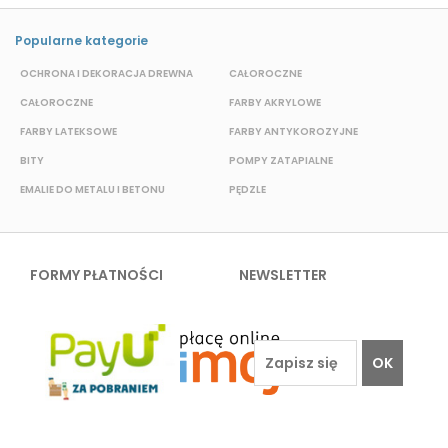
Popularne kategorie
OCHRONA I DEKORACJA DREWNA
CAŁOROCZNE
S
CAŁOROCZNE
FARBY AKRYLOWE
W
FARBY LATEKSOWE
FARBY ANTYKOROZYJNE
F
BITY
POMPY ZATAPIALNE
E
EMALIE DO METALU I BETONU
PĘDZLE
FORMY PŁATNOŚCI
NEWSLETTER
OK