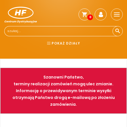
0
Centrum Dystrybucyjne
Stro
głó
Reg
POKAŻ DZIAŁY
Jak
kup
BHP
ELEKTRONARZĘDZIA
Kosz
dos
NARZĘDZIA
SPAWALNICTWO
Gwa
Szanowni Państwo,
i
FARBY
PNEUMATYKA
zwro
terminy realizacji zamówień mogą ulec zmianie.
Informację o przewidywanym terminie wysyłki
Płat
otrzymają Państwo drogą e-mailową po złożeniu
Kont
zamówienia.