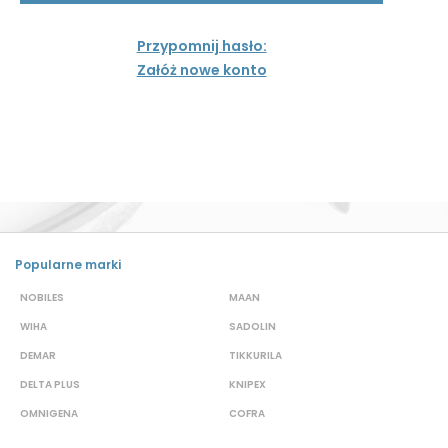
Przypomnij hasło:
Załóż nowe konto
Popularne marki
NOBILES
MAAN
A
WIHA
SADOLIN
P
DEMAR
TIKKURILA
B
DELTA PLUS
KNIPEX
J
OMNIGENA
COFRA
M