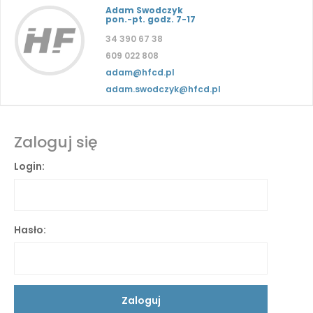
Adam Swodczyk
pon.-pt. godz. 7-17
34 390 67 38
609 022 808
adam@hfcd.pl
adam.swodczyk@hfcd.pl
Zaloguj się
Login:
Hasło: