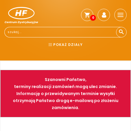
0
Centrum Dystrybucyjne
Stro
głó
Reg
POKAŻ DZIAŁY
Jak
kup
BHP
ELEKTRONARZĘDZIA
Kosz
dos
NARZĘDZIA
SPAWALNICTWO
Gwa
Szanowni Państwo,
i
FARBY
PNEUMATYKA
zwro
terminy realizacji zamówień mogą ulec zmianie.
Informację o przewidywanym terminie wysyłki
Płat
otrzymają Państwo drogą e-mailową po złożeniu
Kont
zamówienia.