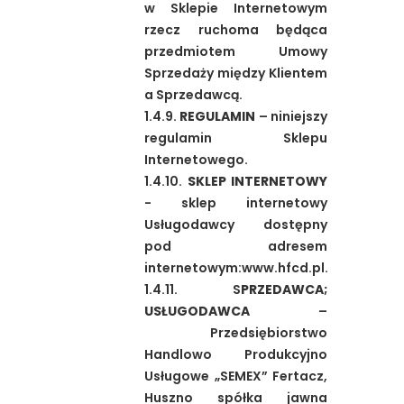
w Sklepie Internetowym
rzecz ruchoma będąca
przedmiotem Umowy
Sprzedaży między Klientem
a Sprzedawcą.
1.4.9.
REGULAMIN
– niniejszy
regulamin Sklepu
Internetowego.
1.4.10.
SKLEP INTERNETOWY
- sklep internetowy
Usługodawcy dostępny
pod adresem
internetowym:www.hfcd.pl.
1.4.11. S
PRZEDAWCA;
USŁUGODAWCA
–
Przedsiębiorstwo
Handlowo Produkcyjno
Usługowe „SEMEX” Fertacz,
Huszno spółka jawna