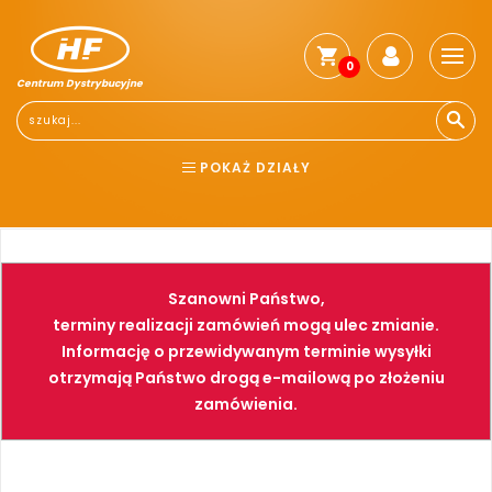
0
Centrum Dystrybucyjne
Stro
głó
Reg
POKAŻ DZIAŁY
Jak
kup
BHP
ELEKTRONARZĘDZIA
Kosz
dos
NARZĘDZIA
SPAWALNICTWO
Gwa
Szanowni Państwo,
i
FARBY
PNEUMATYKA
zwro
terminy realizacji zamówień mogą ulec zmianie.
Informację o przewidywanym terminie wysyłki
Płat
otrzymają Państwo drogą e-mailową po złożeniu
Kont
zamówienia.