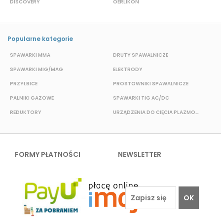
DISCOVERY
OERLIKON
P
Popularne kategorie
SPAWARKI MMA
DRUTY SPAWALNICZE
P
SPAWARKI MIG/MAG
ELEKTRODY
B
PRZYŁBICE
PROSTOWNIKI SPAWALNICZE
S
PALNIKI GAZOWE
SPAWARKI TIG AC/DC
S
REDUKTORY
URZĄDZENIA DO CIĘCIA PLAZMOWEGO
O
FORMY PŁATNOŚCI
NEWSLETTER
OK