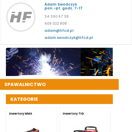
Adam Swodczyk
pon.-pt. godz. 7-17
34 390 67 38
609 022 808
adam@hfcd.pl
adam.swodczyk@hfcd.pl
SPAWALNICTWO
KATEGORIE
Inwertory MMA
Inwertory TIG