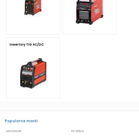
Inwertory TIG AC/DC
Popularne marki
MAGNUM
HF WELD
E