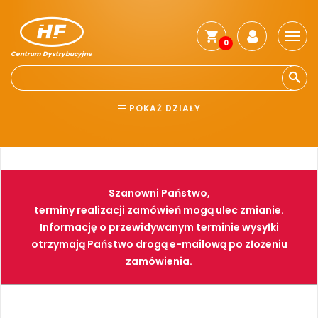
0
Centrum Dystrybucyjne
Stro
głó
Reg
POKAŻ DZIAŁY
Jak
kup
BHP
ELEKTRONARZĘDZIA
Kosz
dos
NARZĘDZIA
SPAWALNICTWO
Gwa
Szanowni Państwo,
i
FARBY
PNEUMATYKA
zwro
terminy realizacji zamówień mogą ulec zmianie.
Informację o przewidywanym terminie wysyłki
Płat
otrzymają Państwo drogą e-mailową po złożeniu
Kont
zamówienia.