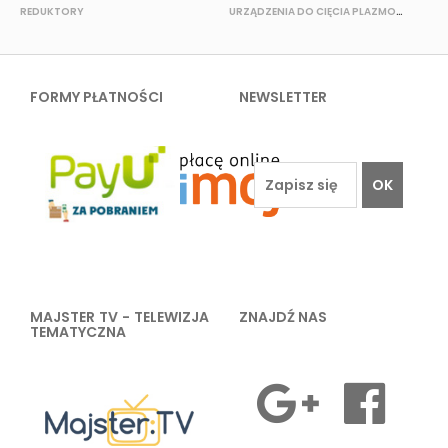
REDUKTORY
URZĄDZENIA DO CIĘCIA PLAZMOWEGO
O
FORMY PŁATNOŚCI
NEWSLETTER
OK
MAJSTER TV - TELEWIZJA
ZNAJDŹ NAS
TEMATYCZNA