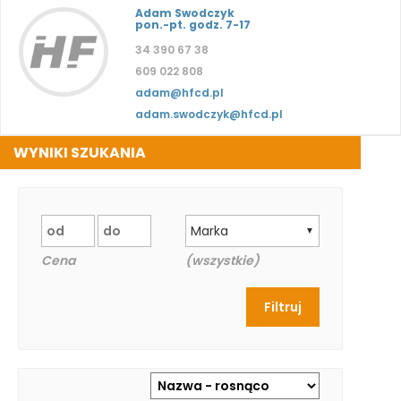
Adam Swodczyk
pon.-pt. godz. 7-17
34 390 67 38
609 022 808
adam@hfcd.pl
adam.swodczyk@hfcd.pl
WYNIKI SZUKANIA
Marka
▼
Cena
(wszystkie)