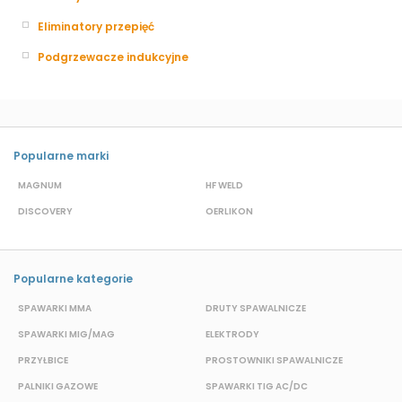
Eliminatory przepięć
Podgrzewacze indukcyjne
Popularne marki
MAGNUM
HF WELD
E
DISCOVERY
OERLIKON
P
Popularne kategorie
SPAWARKI MMA
DRUTY SPAWALNICZE
P
SPAWARKI MIG/MAG
ELEKTRODY
B
PRZYŁBICE
PROSTOWNIKI SPAWALNICZE
S
PALNIKI GAZOWE
SPAWARKI TIG AC/DC
S