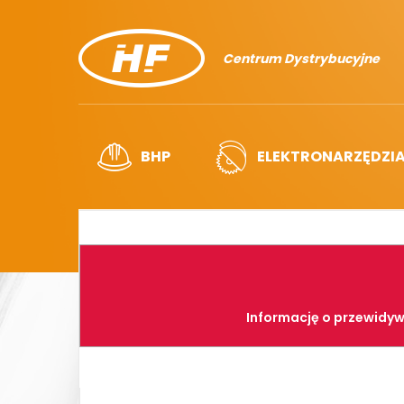
Centrum Dystrybucyjne
BHP
ELEKTRONARZĘDZI
Informację o przewidyw