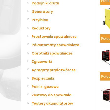
Póła
Podajniki drutu
Generatory
Przyłbice
Reduktory
Prostowniki spawalnicze
Póła
Półautomaty spawalnicze
Obrotniki spawalnicze
Zgrzewarki
Agregaty prądotwórcze
Póła
Bezpieczniki
Palniki gazowe
Zestawy do spawania
Testery akumulatorów