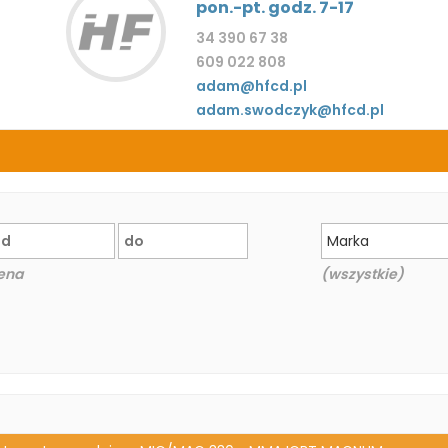
pon.-pt. godz. 7-17
34 390 67 38
609 022 808
adam@hfcd.pl
adam.swodczyk@hfcd.pl
Marka
ena
(wszystkie)