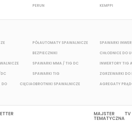
PERUN
KEMPPI
CZE
PÓŁAUTOMATY SPAWALNICZE
SPAWARKI INWE
BEZPIECZNIKI
CHŁODNICE DO 
AWALNICZE
SPAWARKI MMA / TIG DC
INWERTORY TIG 
/DC
SPAWARKI TIG
ZGRZEWARKI DO 
 DO CIĘCIA
OBROTNIKI SPAWALNICZE
AGREGATY PRĄ
ETTER
MAJSTER TV
TEMATYCZNA