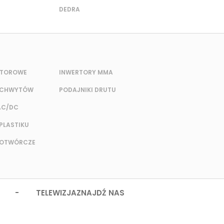
DEDRA
RTOROWE
INWERTORY MMA
UCHWYTÓW
PODAJNIKI DRUTU
AC/DC
PLASTIKU
DOTWÓRCZE
 - TELEWIZJA
ZNAJDŹ NAS