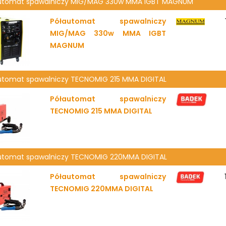
utomat spawalniczy MIG/MAG 330w MMA IGBT MAGNUM
Półautomat spawalniczy
MIG/MAG 330w MMA IGBT
MAGNUM
utomat spawalniczy TECNOMIG 215 MMA DIGITAL
Półautomat spawalniczy
TECNOMIG 215 MMA DIGITAL
utomat spawalniczy TECNOMIG 220MMA DIGITAL
Półautomat spawalniczy
TECNOMIG 220MMA DIGITAL