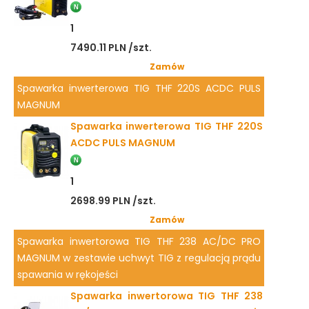
1
7490.11 PLN /szt.
Zamów
Spawarka inwerterowa TIG THF 220S ACDC PULS
MAGNUM
Spawarka inwerterowa TIG THF 220S
ACDC PULS MAGNUM
1
2698.99 PLN /szt.
Zamów
Spawarka inwertorowa TIG THF 238 AC/DC PRO
MAGNUM w zestawie uchwyt TIG z regulacją prądu
spawania w rękojeści
Spawarka inwertorowa TIG THF 238