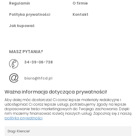
Regulamin
O firmie
Polityka prywatności
Kontakt
Jak kupować
MASZ PYTANIA?
34-39-06-738
biuro@hfcd.pl
Ważna informacja dotycząca prywatności!
Aby dalej móc dostarczać Ci coraz lepsze materiały redakcyjne i
udostępniać Ci coraz lepsze usługi, potrzebujemy zgody na lepsze
dopasowanie treści marketingowych do Twojego zachowania. Dzięki
© HFCD - HF Centrum Dystrybucyjne
- Wszelkie prawa
nim możemy finansować rozwój naszych usług. Zapoznaj się z naszą
polityką prywatności
zastrzeżony
Nasza strona używa plików cookies.
Projekt i wykonanie
Drogi Kliencie!
Jeśli nie chcesz, by pliki cookies były
Grupa ABS