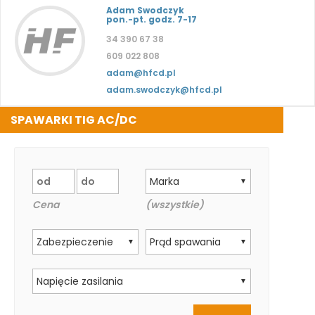
Adam Swodczyk
pon.-pt. godz. 7-17
34 390 67 38
609 022 808
adam@hfcd.pl
adam.swodczyk@hfcd.pl
SPAWARKI TIG AC/DC
Marka
▼
Cena
(wszystkie)
Zabezpieczenie
Prąd spawania
▼
▼
Napięcie zasilania
▼