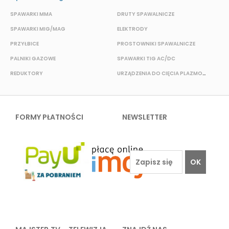
SPAWARKI MMA
DRUTY SPAWALNICZE
P
SPAWARKI MIG/MAG
ELEKTRODY
B
PRZYŁBICE
PROSTOWNIKI SPAWALNICZE
S
PALNIKI GAZOWE
SPAWARKI TIG AC/DC
S
REDUKTORY
URZĄDZENIA DO CIĘCIA PLAZMOWEGO
O
FORMY PŁATNOŚCI
NEWSLETTER
OK