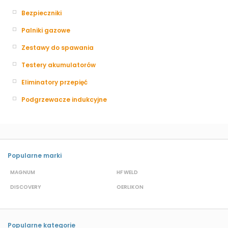
Bezpieczniki
Palniki gazowe
Zestawy do spawania
Testery akumulatorów
Eliminatory przepięć
Podgrzewacze indukcyjne
Popularne marki
MAGNUM
HF WELD
E
DISCOVERY
OERLIKON
P
Popularne kategorie