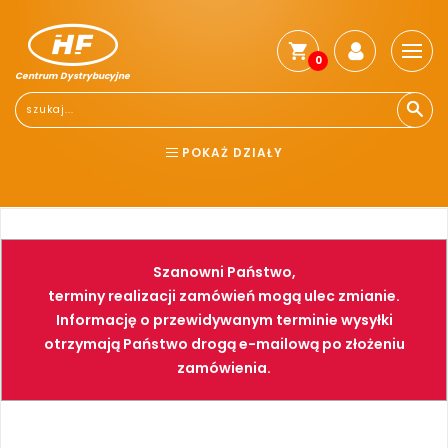
0
Centrum Dystrybucyjne
Stro
głó
Reg
POKAŻ DZIAŁY
Jak
kup
BHP
ELEKTRONARZĘDZIA
Kosz
dos
NARZĘDZIA
SPAWALNICTWO
Gwa
Szanowni Państwo,
i
FARBY
PNEUMATYKA
zwro
terminy realizacji zamówień mogą ulec zmianie.
Informację o przewidywanym terminie wysyłki
Płat
otrzymają Państwo drogą e-mailową po złożeniu
Kont
zamówienia.