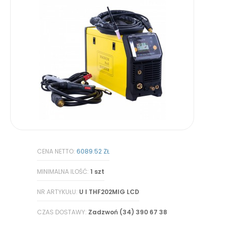
CENA NETTO:
6089.52 ZŁ
MINIMALNA ILOŚĆ:
1 szt
NR ARTYKUŁU:
U I THF202MIG LCD
CZAS DOSTAWY:
Zadzwoń (34) 390 67 38