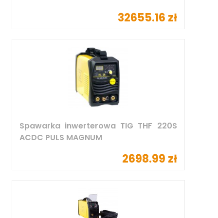
32655.16 zł
Spawarka inwerterowa TIG THF 220S
ACDC PULS MAGNUM
2698.99 zł