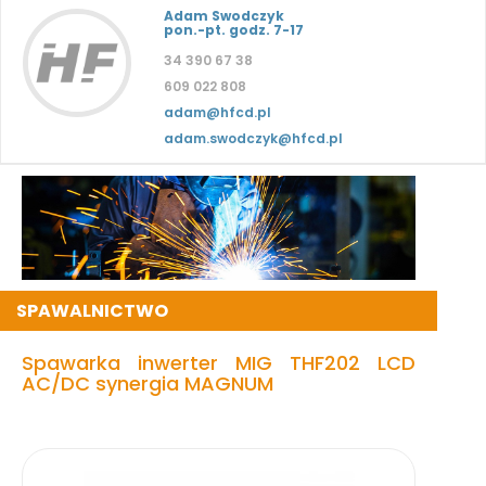
Adam Swodczyk
pon.-pt. godz. 7-17
34 390 67 38
609 022 808
adam@hfcd.pl
adam.swodczyk@hfcd.pl
SPAWALNICTWO
Spawarka inwerter MIG THF202 LCD
AC/DC synergia MAGNUM