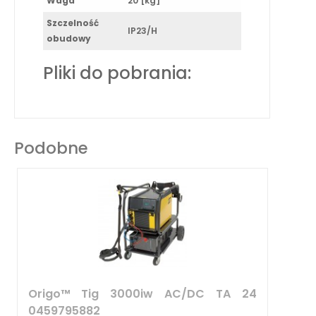
Waga
20 [kg]
Szczelność
IP23/H
obudowy
Pliki do pobrania:
Podobne
Origo™ Tig 3000iw AC/DC TA 24
0459795882