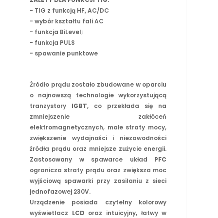
- TIG z funkcją HF, AC/DC
- wybór kształtu fali AC
- funkcja BiLevel;
- funkcja PULS
- spawanie punktowe
Źródło prądu zostało zbudowane w oparciu
o najnowszą technologie wykorzystującą
tranzystory
IGBT
, co przekłada się na
zmniejszenie zakłóceń
elektromagnetycznych, małe straty mocy,
zwiększenie wydajności i niezawodności
źródła prądu oraz mniejsze zużycie energii.
Zastosowany w spawarce układ
PFC
ogranicza straty prądu oraz zwiększa moc
wyjściową spawarki przy zasilaniu z sieci
jednofazowej 230V.
Urządzenie posiada czytelny kolorowy
wyświetlacz
LCD
oraz intuicyjny, łatwy w