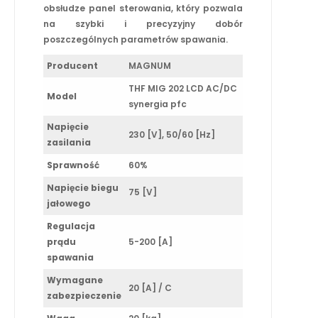
obsłudze panel sterowania, który pozwala
na szybki i precyzyjny dobór
poszczególnych parametrów spawania.
Producent
MAGNUM
THF MIG 202 LCD AC/DC
Model
synergia pfc
Napięcie
230 [V], 50/60 [Hz]
zasilania
Sprawność
60%
Napięcie biegu
75 [V]
jałowego
Regulacja
prądu
5-200 [A]
spawania
Wymagane
20 [A] / C
zabezpieczenie