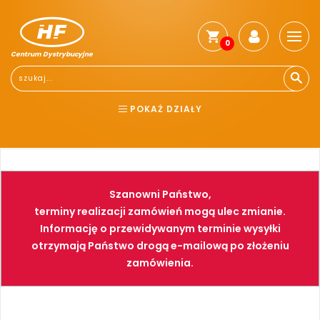
0
Centrum Dystrybucyjne
POKAŻ DZIAŁY
BHP
ELEKTRONARZĘDZIA
NARZĘDZIA
SPAWALNICTWO
Szanowni Państwo,
FARBY
PNEUMATYKA
terminy realizacji zamówień mogą ulec zmianie.
Informację o przewidywanym terminie wysyłki
otrzymają Państwo drogą e-mailową po złożeniu
zamówienia.