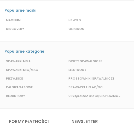
Popularne marki
MAGNUM
HF WELD
E
DISCOVERY
OERLIKON
P
Popularne kategorie
SPAWARKI MMA
DRUTY SPAWALNICZE
P
SPAWARKI MIG/MAG
ELEKTRODY
B
PRZYŁBICE
PROSTOWNIKI SPAWALNICZE
S
PALNIKI GAZOWE
SPAWARKI TIG AC/DC
S
REDUKTORY
URZĄDZENIA DO CIĘCIA PLAZMOWEGO
O
FORMY PŁATNOŚCI
NEWSLETTER