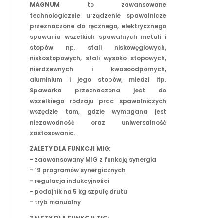
MAGNUM
to zawansowane
technologicznie urządzenie spawalnicze
przeznaczone do ręcznego, elektrycznego
spawania wszelkich spawalnych metali i
stopów np. stali niskowęglowych,
niskostopowych, stali wysoko stopowych,
nierdzewnych i kwasoodpornych,
aluminium i jego stopów, miedzi itp.
Spawarka przeznaczona jest do
wszelkiego rodzaju prac spawalniczych
wszędzie tam, gdzie wymagana jest
niezawodność oraz uniwersalność
zastosowania.
ZALETY DLA FUNKCJI MIG:
- zaawansowany MIG z funkcją synergia
- 19 programów synergicznych
- regulacja indukcyjności
- podajnik na 5 kg szpulę drutu
- tryb manualny
ZALETY DLA FUNKCJI TIG: