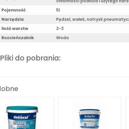
chłonności podłoża i użytego nar
Pojemność
5l
Narzędzia
Pędzel, wałek, natrysk pneumatyc
Ilość warstw
2-3
Rozcieńczalnik
Woda
Pliki do pobrania:
dobne