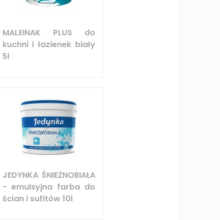
MALEINAK PLUS do
kuchni i łazienek biały
5l
JEDYNKA ŚNIEŻNOBIAŁA
- emulsyjna farba do
ścian i sufitów 10l