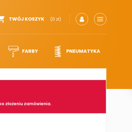
TWÓJ KOSZYK
(0 zł)
FARBY
PNEUMATYKA
po złożeniu zamówienia.