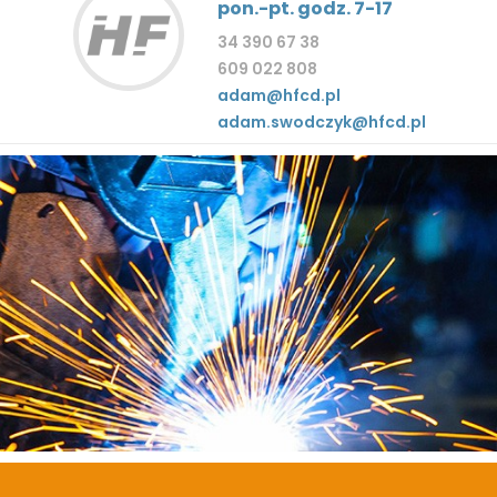
pon.-pt. godz. 7-17
34 390 67 38
609 022 808
adam@hfcd.pl
adam.swodczyk@hfcd.pl