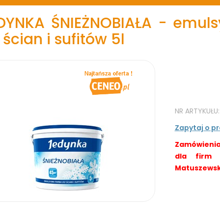
DYNKA ŚNIEŻNOBIAŁA - emuls
 ścian i sufitów 5l
NR ARTYKUŁU
Zapytaj o p
Zamówienia
dla firm
Matuszewski,