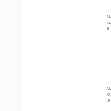
M
ku
1l
M
ku
3l