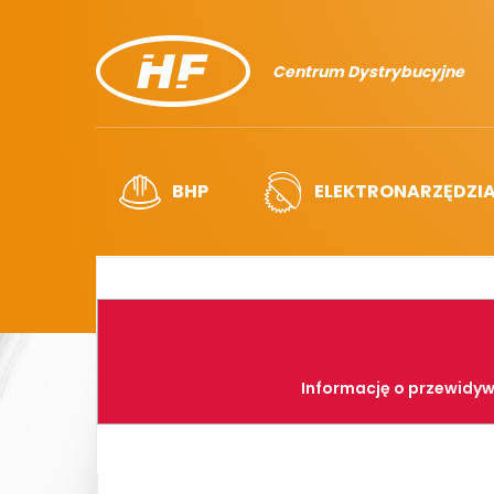
Centrum Dystrybucyjne
BHP
ELEKTRONARZĘDZI
Informację o przewidyw