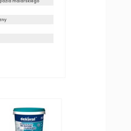
zędzia malarskiego
zny