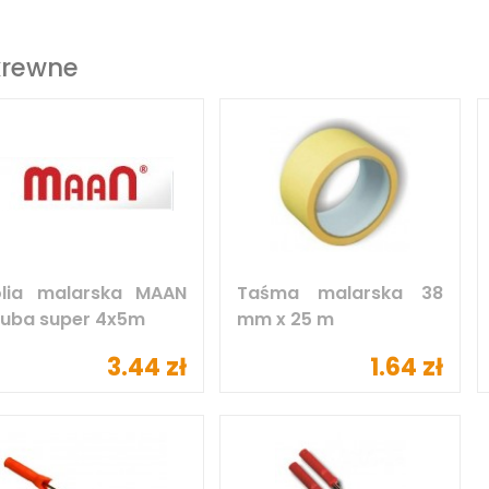
krewne
olia malarska MAAN
Taśma malarska 38
ruba super 4x5m
mm x 25 m
3.44 zł
1.64 zł