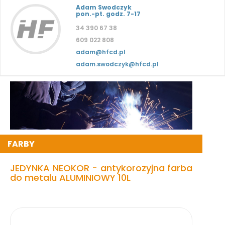
Adam Swodczyk
pon.-pt. godz. 7-17
34 390 67 38
609 022 808
adam@hfcd.pl
adam.swodczyk@hfcd.pl
FARBY
JEDYNKA NEOKOR - antykorozyjna farba
do metalu ALUMINIOWY 10L