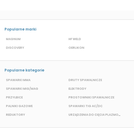
Popularne marki
MAGNUM
HF WELD
E
DISCOVERY
OERLIKON
P
Popularne kategorie
SPAWARKI MMA
DRUTY SPAWALNICZE
P
SPAWARKI MIG/MAG
ELEKTRODY
B
PRZYŁBICE
PROSTOWNIKI SPAWALNICZE
S
PALNIKI GAZOWE
SPAWARKI TIG AC/DC
S
REDUKTORY
URZĄDZENIA DO CIĘCIA PLAZMOWEGO
O