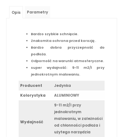
Parametry
Opis
Bardzo szybkie schnięcie.
Znakomita ochrona przed korozją .
Bardzo dobra przyczepność do
podłoża.
Odporność na warunki atmosferyczne.
super wydajność: 9-11 m2/l przy
jednokrotnym malowaniu.
Producent
Jedynka
Kolorystyka
ALUMINIOWY
9-11 m2/l przy
jednokrotnym
malowaniu, w zależności
Wydajność
od chłonności podłoża i
użytego narzędzia