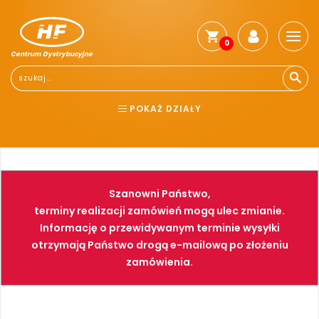
0
Centrum Dystrybucyjne
POKAŻ DZIAŁY
BHP
ELEKTRONARZĘDZIA
NARZĘDZIA
SPAWALNICTWO
Szanowni Państwo,
FARBY
PNEUMATYKA
terminy realizacji zamówień mogą ulec zmianie.
Informację o przewidywanym terminie wysyłki
otrzymają Państwo drogą e-mailową po złożeniu
zamówienia.