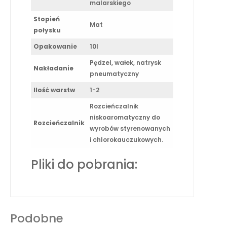
malarskiego
Stopień
Mat
połysku
Opakowanie
10l
Pędzel, wałek, natrysk
Nakładanie
pneumatyczny
Ilość warstw
1-2
Rozcieńczalnik
niskoaromatyczny do
Rozcieńczalnik
wyrobów styrenowanych
i chlorokauczukowych.
Pliki do pobrania:
Podobne