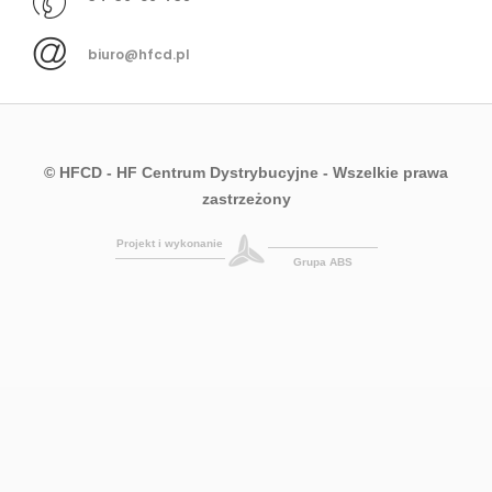
biuro@hfcd.pl
© HFCD - HF Centrum Dystrybucyjne
- Wszelkie prawa
zastrzeżony
Projekt i wykonanie
Grupa ABS