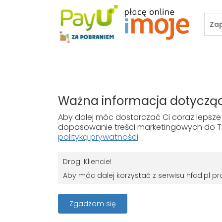
ZAKUPY
TWOJE KON
Ważna informacja dotycząc
Koszty dostawy
Zaloguj się
Aby dalej móc dostarczać Ci coraz lepsze 
Gwarancja i zwroty
dopasowanie treści marketingowych do Tw
polityką prywatności
Płatności
Drogi Kliencie!
Aby móc dalej korzystać z serwisu hfcd.pl 
RODO
Z dniem 25 maja 2018 r. rozpoczyna obowiązy
Zgadzam się
ochrony osób fizycznych w związku z przet
95/46/WE (określane popularnie jako „RODO”)