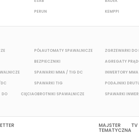
ESAB
BADEK
PERUN
KEMPPI
CZE
PÓŁAUTOMATY SPAWALNICZE
ZGRZEWARKI DO 
BEZPIECZNIKI
AGREGATY PRĄ
AWALNICZE
SPAWARKI MMA / TIG DC
INWERTORY MMA
/DC
SPAWARKI TIG
PODAJNIKI DRUT
 DO CIĘCIA
OBROTNIKI SPAWALNICZE
SPAWARKI INWE
ETTER
MAJSTER TV
TEMATYCZNA