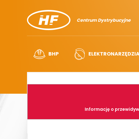
Centrum Dystrybucyjne
BHP
ELEKTRONARZĘDZI
Informację o przewidyw