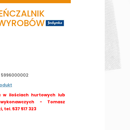
ZALNIK
WYROBÓW
:
5996000002
rodukt
 w ilościach hurtowych lub
 wykonawczych - Tomasz
 tel. 537 517 323