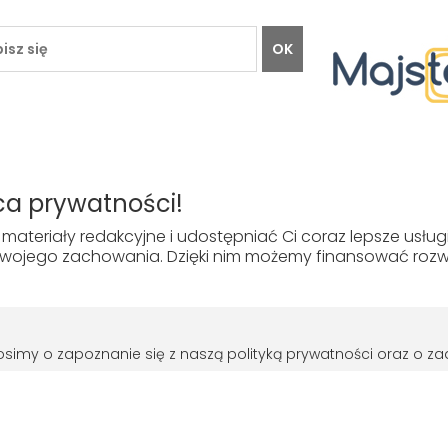
OK
TO
INFORMACJE
O HFCD
a prywatności!
Regulamin
O firmie
materiały redakcyjne i udostępniać Ci coraz lepsze usłu
Polityka prywatności
Kontakt
ojego zachowania. Dzięki nim możemy finansować rozwój
Jak kupować
© HFCD - HF Centrum Dystrybucyjne
- Wszelkie prawa zastrzeżon
prosimy o zapoznanie się z naszą polityką prywatności oraz o
Projekt i wykonanie
wanie Rozporządzenie Parlamentu Europejskiego i Rady (UE) 201
Grupa ABS
warzaniem danych osobowych i w sprawie swobodnego przepływ
. RODO obowiązywać będzie w identycznym zakresie we wszystkic