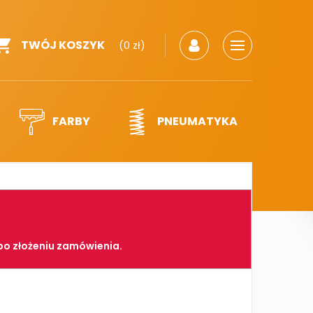
TWÓJ KOSZYK
(0 zł)
FARBY
PNEUMATYKA
po złożeniu zamówienia.