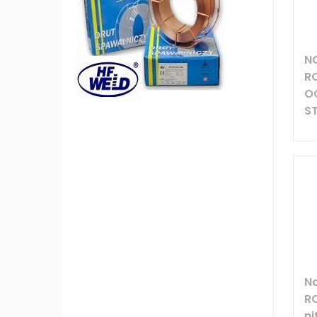
N
R
O
S
No
R
ni