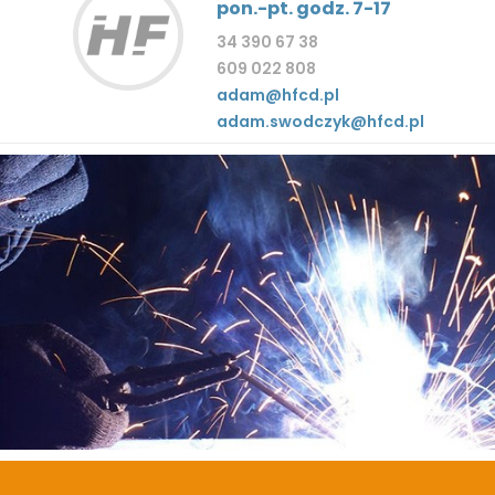
pon.-pt. godz. 7-17
34 390 67 38
609 022 808
adam@hfcd.pl
adam.swodczyk@hfcd.pl