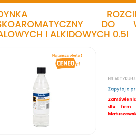
EDYNKA ROZCIEŃC
ISKOAROMATYCZNY DO 
ALOWYCH I ALKIDOWYCH 0.5l
NR ARTYKUŁU
Zapytaj o p
Zamówienia
dla firm
Matuszewski,