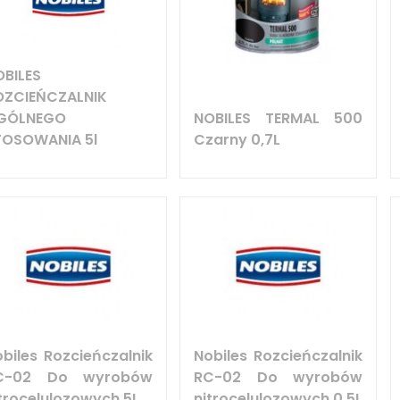
OBILES
OZCIEŃCZALNIK
GÓLNEGO
NOBILES TERMAL 500
TOSOWANIA 5l
Czarny 0,7L
biles Rozcieńczalnik
Nobiles Rozcieńczalnik
C-02 Do wyrobów
RC-02 Do wyrobów
trocelulozowych 5L
nitrocelulozowych 0,5L