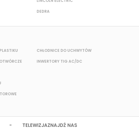
LINCOLN ELECTRIC
DEDRA
PLASTIKU
CHŁODNICE DO UCHWYTÓW
DOTWÓRCZE
INWERTORY TIG AC/DC
U
RTOROWE
 - TELEWIZJA
ZNAJDŹ NAS