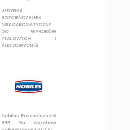
JEDYNKA
ROZCIEŃCZALNIK
NISKOAROMATYCZNY
DO WYROBÓW
FTALOWYCH I
ALKIDOWYCH 5l
Nobiles Rozcieńczalnik
RBR Do wyrobów
poliuretanowych 0.5l