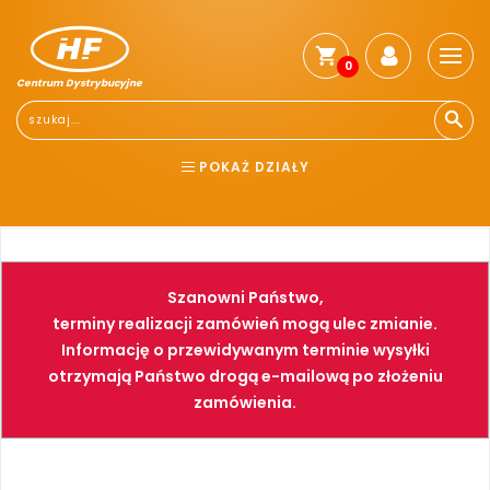
0
Centrum Dystrybucyjne
POKAŻ DZIAŁY
BHP
ELEKTRONARZĘDZIA
NARZĘDZIA
SPAWALNICTWO
Szanowni Państwo,
FARBY
PNEUMATYKA
terminy realizacji zamówień mogą ulec zmianie.
Informację o przewidywanym terminie wysyłki
otrzymają Państwo drogą e-mailową po złożeniu
zamówienia.