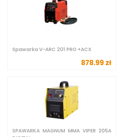
Spawarka V-ARC 201 PRO +ACX
878.99 zł
SPAWARKA MAGNUM MMA VIPER 205A