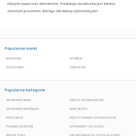
różnych części oraz elementów . Produkcja autobusów jest bardzo
złożonym procesem, dlatego tak ważną czynnością jest...
Popularne marki
MAGNUM
HF WELD
E
DISCOVERY
OERLIKON
P
Popularne kategorie
SPAWARKI MMA
DRUTY SPAWALNICZE
P
SPAWARKI MIG/MAG
ELEKTRODY
B
PRZYŁBICE
PROSTOWNIKI SPAWALNICZE
S
PALNIKI GAZOWE
SPAWARKI TIG AC/DC
S
REDUKTORY
URZĄDZENIA DO CIĘCIA PLAZMOWEGO
O