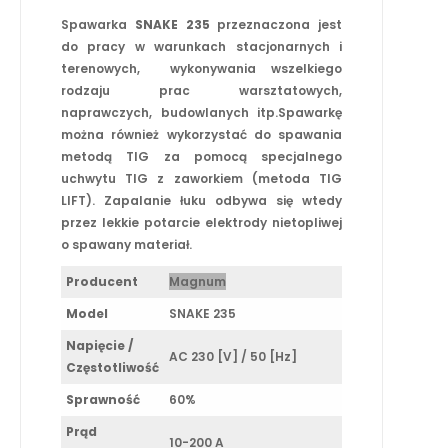
Spawarka
SNAKE 235
przeznaczona jest
do pracy w warunkach stacjonarnych i
terenowych, wykonywania wszelkiego
rodzaju prac warsztatowych,
naprawczych, budowlanych itp.Spawarkę
można również wykorzystać do spawania
metodą TIG za pomocą specjalnego
uchwytu TIG z zaworkiem (metoda TIG
LIFT). Zapalanie łuku odbywa się wtedy
przez lekkie potarcie elektrody nietopliwej
o spawany materiał.
Producent
Magnum
Model
SNAKE 235
Napięcie /
AC 230 [V] / 50 [Hz]
Częstotliwość
Sprawność
60%
Prąd
10-200 A