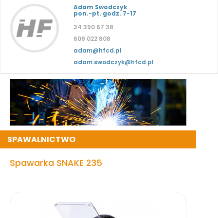
Adam Swodczyk
pon.-pt. godz. 7-17
34 390 67 38
609 022 808
adam@hfcd.pl
adam.swodczyk@hfcd.pl
SPAWALNICTWO
Spawarka SNAKE 235