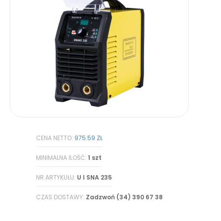
CENA NETTO:
975.59 ZŁ
MINIMALNA ILOŚĆ:
1 szt
NR ARTYKUŁU:
U I SNA 235
CZAS DOSTAWY:
Zadzwoń (34) 390 67 38