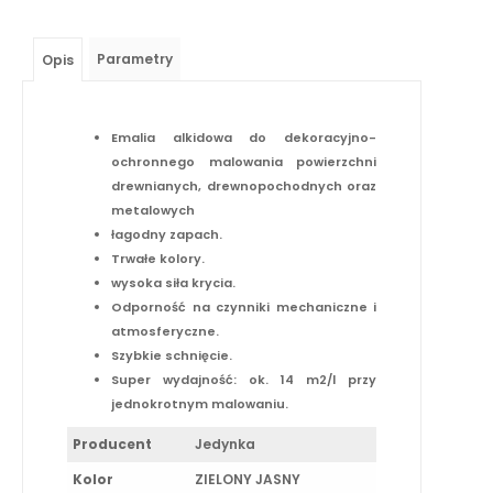
Parametry
Opis
Emalia alkidowa do dekoracyjno-
ochronnego malowania powierzchni
drewnianych, drewnopochodnych oraz
metalowych
łagodny zapach.
Trwałe kolory.
wysoka siła krycia.
Odporność na czynniki mechaniczne i
atmosferyczne.
Szybkie schnięcie.
Super wydajność: ok. 14 m2/l przy
jednokrotnym malowaniu.
Producent
Jedynka
Kolor
ZIELONY JASNY