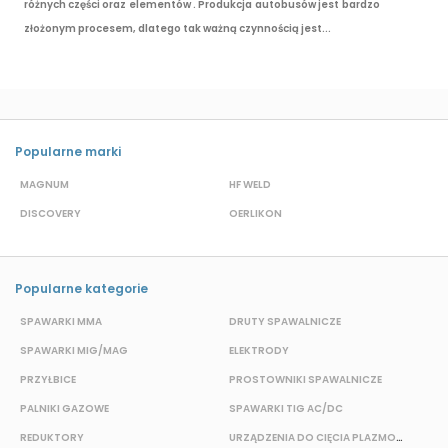
różnych części oraz elementów . Produkcja autobusów jest bardzo
złożonym procesem, dlatego tak ważną czynnością jest...
Popularne marki
MAGNUM
HF WELD
E
DISCOVERY
OERLIKON
P
Popularne kategorie
SPAWARKI MMA
DRUTY SPAWALNICZE
P
SPAWARKI MIG/MAG
ELEKTRODY
B
PRZYŁBICE
PROSTOWNIKI SPAWALNICZE
S
PALNIKI GAZOWE
SPAWARKI TIG AC/DC
S
REDUKTORY
URZĄDZENIA DO CIĘCIA PLAZMOWEGO
O