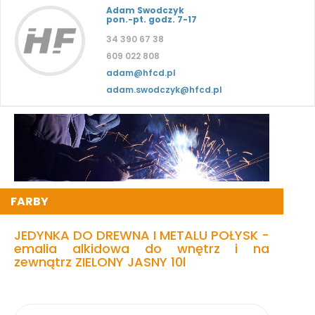
Adam Swodczyk
pon.-pt. godz. 7-17
34 390 67 38
609 022 808
adam@hfcd.pl
adam.swodczyk@hfcd.pl
FARBY
JEDYNKA DO DREWNA I METALU POŁYSK -
emalia alkidowa do wnętrz i na
zewnątrz ZIELONY JASNY 10l