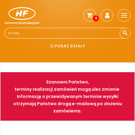
0
Centrum Dystrybucyjne
POKAŻ DZIAŁY
BHP
ELEKTRONARZĘDZIA
NARZĘDZIA
SPAWALNICTWO
Szanowni Państwo,
FARBY
PNEUMATYKA
terminy realizacji zamówień mogą ulec zmianie.
Informację o przewidywanym terminie wysyłki
otrzymają Państwo drogą e-mailową po złożeniu
zamówienia.