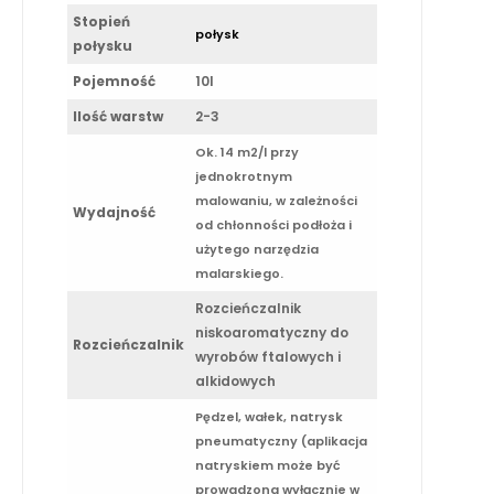
Stopień
połysk
połysku
Pojemność
10l
Ilość warstw
2-3
Ok. 14 m2/l przy
jednokrotnym
malowaniu, w zależności
Wydajność
od chłonności podłoża i
użytego narzędzia
malarskiego.
Rozcieńczalnik
niskoaromatyczny do
Rozcieńczalnik
wyrobów ftalowych i
alkidowych
Pędzel, wałek, natrysk
pneumatyczny (aplikacja
natryskiem może być
prowadzona wyłącznie w