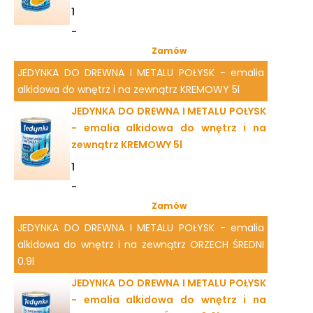
1
-
Zamów
JEDYNKA DO DREWNA I METALU POŁYSK - emalia
alkidowa do wnętrz i na zewnątrz KREMOWY 5l
JEDYNKA DO DREWNA I METALU POŁYSK
- emalia alkidowa do wnętrz i na
zewnątrz KREMOWY 5l
1
-
Zamów
JEDYNKA DO DREWNA I METALU POŁYSK - emalia
alkidowa do wnętrz i na zewnątrz ORZECH ŚREDNI
0.9l
JEDYNKA DO DREWNA I METALU POŁYSK
- emalia alkidowa do wnętrz i na