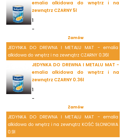
emalia alkidowa do wnętrz i na
zewnątrz CZARNY 5l
1
-
Zamów
JEDYNKA DO DREWNA I METALU MAT - emalia
alkidowa do wnętrz i na zewnątrz CZARNY 0.36l
JEDYNKA DO DREWNA I METALU MAT -
emalia alkidowa do wnętrz i na
zewnątrz CZARNY 0.36l
1
-
Zamów
JEDYNKA DO DREWNA I METALU MAT - emalia
alkidowa do wnętrz i na zewnątrz KOŚĆ SŁONIOWA
0.9l