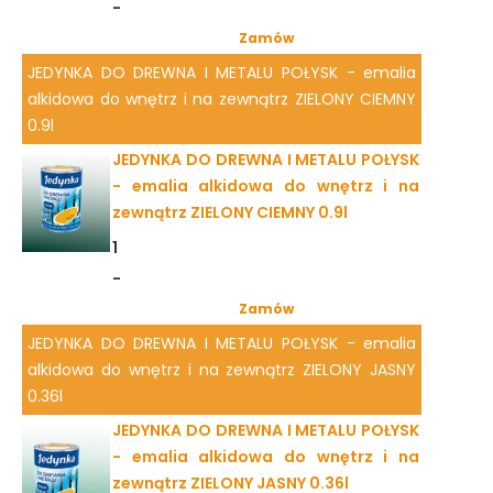
-
Zamów
JEDYNKA DO DREWNA I METALU POŁYSK - emalia
alkidowa do wnętrz i na zewnątrz ZIELONY CIEMNY
0.9l
JEDYNKA DO DREWNA I METALU POŁYSK
- emalia alkidowa do wnętrz i na
zewnątrz ZIELONY CIEMNY 0.9l
1
-
Zamów
JEDYNKA DO DREWNA I METALU POŁYSK - emalia
alkidowa do wnętrz i na zewnątrz ZIELONY JASNY
0.36l
JEDYNKA DO DREWNA I METALU POŁYSK
- emalia alkidowa do wnętrz i na
zewnątrz ZIELONY JASNY 0.36l