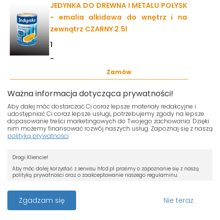
JEDYNKA DO DREWNA I METALU POŁYSK
- emalia alkidowa do wnętrz i na
zewnątrz CZARNY 2.5l
1
-
Zamów
JEDYNKA DO DREWNA I METALU POŁYSK - emalia
Ważna informacja dotycząca prywatności!
alkidowa do wnętrz i na zewnątrz CZARNY 5l
Aby dalej móc dostarczać Ci coraz lepsze materiały redakcyjne i
udostępniać Ci coraz lepsze usługi, potrzebujemy zgody na lepsze
JEDYNKA DO DREWNA I METALU POŁYSK
dopasowanie treści marketingowych do Twojego zachowania. Dzięki
- emalia alkidowa do wnętrz i na
nim możemy finansować rozwój naszych usług. Zapoznaj się z naszą
polityką prywatności
zewnątrz CZARNY 5l
Nasza strona używa plików cookies.
1
Drogi Kliencie!
Jeśli nie chcesz, by pliki cookies były
-
zapisywane na Twoim dysku zmień
Aby móc dalej korzystać z serwisu hfcd.pl prosimy o zapoznanie się z naszą
polityką prywatności oraz o zaakceptowanie naszego regulaminu.
ustawienia swojej przeglądarki.
Zamów
RODO
Przeczytaj więcej o cookies
JEDYNKA DO DREWNA I METALU POŁYSK - emalia
Z dniem 25 maja 2018 r. rozpoczyna obowiązywanie Rozporządzenie
Zgadzam się
Nie teraz
Parlamentu Europejskiego i Rady (UE) 2016/679 z dnia 27 kwietnia 2016 r. w
alkidowa do wnętrz i na zewnątrz KOŚĆ SŁONIOWA
sprawie ochrony osób fizycznych w związku z przetwarzaniem danych
osobowych i w sprawie swobodnego przepływu takich danych oraz uchylenia