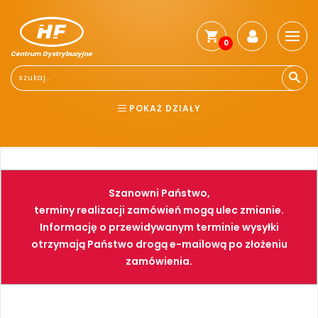
0
Centrum Dystrybucyjne
Stro
głó
Reg
POKAŻ DZIAŁY
Jak
kup
BHP
ELEKTRONARZĘDZIA
Kosz
dos
NARZĘDZIA
SPAWALNICTWO
Gwa
Szanowni Państwo,
i
FARBY
PNEUMATYKA
zwro
terminy realizacji zamówień mogą ulec zmianie.
Informację o przewidywanym terminie wysyłki
Płat
otrzymają Państwo drogą e-mailową po złożeniu
Kont
zamówienia.