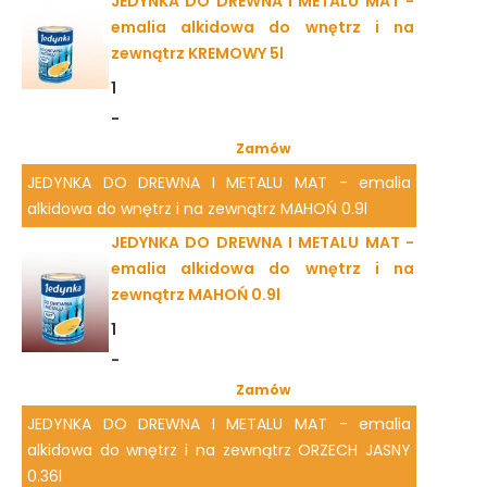
JEDYNKA DO DREWNA I METALU MAT -
emalia alkidowa do wnętrz i na
zewnątrz KREMOWY 5l
1
-
Zamów
JEDYNKA DO DREWNA I METALU MAT - emalia
alkidowa do wnętrz i na zewnątrz MAHOŃ 0.9l
JEDYNKA DO DREWNA I METALU MAT -
emalia alkidowa do wnętrz i na
zewnątrz MAHOŃ 0.9l
1
-
Zamów
JEDYNKA DO DREWNA I METALU MAT - emalia
alkidowa do wnętrz i na zewnątrz ORZECH JASNY
0.36l