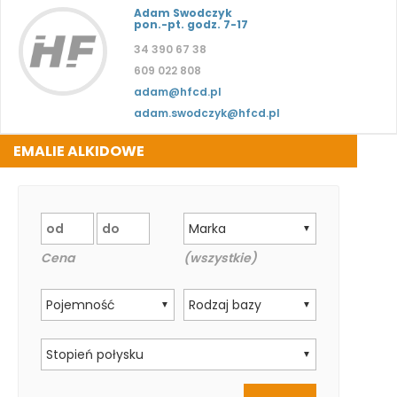
Adam Swodczyk
pon.-pt. godz. 7-17
34 390 67 38
609 022 808
adam@hfcd.pl
adam.swodczyk@hfcd.pl
EMALIE ALKIDOWE
Marka
▼
Cena
(wszystkie)
Pojemność
Rodzaj bazy
▼
▼
Stopień połysku
▼