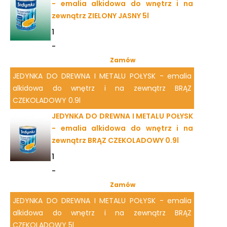
- emalia alkidowa do wnętrz i na
zewnątrz ZIELONY JASNY 5l
1
-
Zamów
JEDYNKA DO DREWNA I METALU POŁYSK - emalia
alkidowa do wnętrz i na zewnątrz BRĄZ
CZEKOLADOWY 0.9l
JEDYNKA DO DREWNA I METALU POŁYSK
- emalia alkidowa do wnętrz i na
zewnątrz BRĄZ CZEKOLADOWY 0.9l
1
-
Zamów
JEDYNKA DO DREWNA I METALU POŁYSK - emalia
alkidowa do wnętrz i na zewnątrz BRĄZ
CZEKOLADOWY 5l