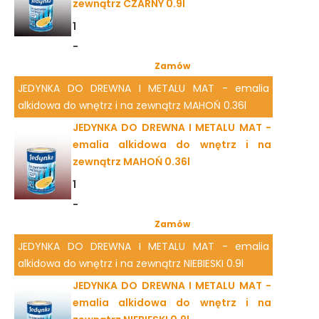
zewnątrz CZARNY 0.9l
1
-
Zamów
JEDYNKA DO DREWNA I METALU MAT - emalia
alkidowa do wnętrz i na zewnątrz MAHOŃ 0.36l
JEDYNKA DO DREWNA I METALU MAT -
emalia alkidowa do wnętrz i na
zewnątrz MAHOŃ 0.36l
1
-
Zamów
JEDYNKA DO DREWNA I METALU MAT - emalia
alkidowa do wnętrz i na zewnątrz NIEBIESKI 0.9l
JEDYNKA DO DREWNA I METALU MAT -
emalia alkidowa do wnętrz i na