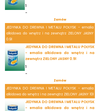
1
-
Zamów
JEDYNKA DO DREWNA I METALU POŁYSK - emalia
alkidowa do wnętrz i na zewnątrz ZIELONY JASNY
0.9l
JEDYNKA DO DREWNA I METALU POŁYSK
- emalia alkidowa do wnętrz i na
zewnątrz ZIELONY JASNY 0.9l
1
-
Zamów
JEDYNKA DO DREWNA I METALU POŁYSK - emalia
alkidowa do wnętrz i na zewnątrz ZIELONY JASNY 10l
JEDYNKA DO DREWNA I METALU POŁYSK
- emalia alkidowa do wnętrz i na