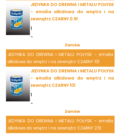
JEDYNKA DO DREWNA I METALU POŁYSK
- emalia alkidowa do wnętrz i na
zewnątrz CZARNY 0.9l
1
-
Zamów
JEDYNKA DO DREWNA I METALU POŁYSK - emalia
alkidowa do wnętrz i na zewnątrz CZARNY 10l
JEDYNKA DO DREWNA I METALU POŁYSK
- emalia alkidowa do wnętrz i na
zewnątrz CZARNY 10l
1
-
Zamów
JEDYNKA DO DREWNA I METALU POŁYSK - emalia
alkidowa do wnętrz i na zewnątrz CZARNY 2.5l