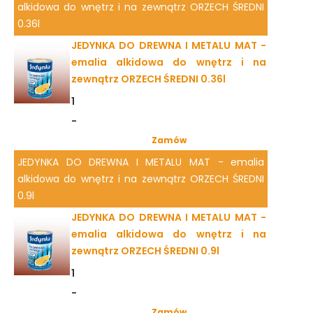
alkidowa do wnętrz i na zewnątrz ORZECH ŚREDNI
0.36l
JEDYNKA DO DREWNA I METALU MAT -
emalia alkidowa do wnętrz i na
zewnątrz ORZECH ŚREDNI 0.36l
1
-
Zamów
JEDYNKA DO DREWNA I METALU MAT - emalia
alkidowa do wnętrz i na zewnątrz ORZECH ŚREDNI
0.9l
JEDYNKA DO DREWNA I METALU MAT -
emalia alkidowa do wnętrz i na
zewnątrz ORZECH ŚREDNI 0.9l
1
-
Zamów