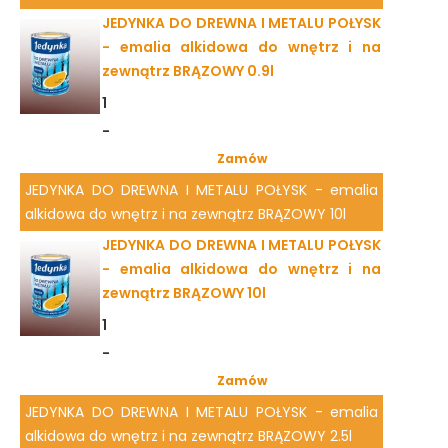
JEDYNKA DO DREWNA I METALU POŁYSK
- emalia alkidowa do wnętrz i na
zewnątrz BRĄZOWY 0.9l
1
-
Zamów
JEDYNKA DO DREWNA I METALU POŁYSK - emalia
alkidowa do wnętrz i na zewnątrz BRĄZOWY 10l
JEDYNKA DO DREWNA I METALU POŁYSK
- emalia alkidowa do wnętrz i na
zewnątrz BRĄZOWY 10l
1
-
Zamów
JEDYNKA DO DREWNA I METALU POŁYSK - emalia
alkidowa do wnętrz i na zewnątrz BRĄZOWY 2.5l