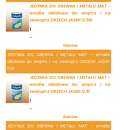
JEDYNKA DO DREWNA I METALU MAT -
emalia alkidowa do wnętrz i na
zewnątrz ORZECH JASNY 0.36l
1
-
Zamów
JEDYNKA DO DREWNA I METALU MAT - emalia
alkidowa do wnętrz i na zewnątrz ORZECH JASNY
0.9l
JEDYNKA DO DREWNA I METALU MAT -
emalia alkidowa do wnętrz i na
zewnątrz ORZECH JASNY 0.9l
1
-
Zamów
JEDYNKA DO DREWNA I METALU MAT - emalia