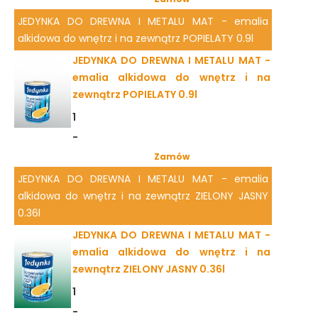
JEDYNKA DO DREWNA I METALU MAT - emalia
alkidowa do wnętrz i na zewnątrz POPIELATY 0.9l
JEDYNKA DO DREWNA I METALU MAT -
emalia alkidowa do wnętrz i na
zewnątrz POPIELATY 0.9l
1
-
Zamów
JEDYNKA DO DREWNA I METALU MAT - emalia
alkidowa do wnętrz i na zewnątrz ZIELONY JASNY
0.36l
JEDYNKA DO DREWNA I METALU MAT -
emalia alkidowa do wnętrz i na
zewnątrz ZIELONY JASNY 0.36l
1
-