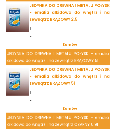
JEDYNKA DO DREWNA I METALU POŁYSK
- emalia alkidowa do wnętrz i na
zewnątrz BRĄZOWY 2.5l
1
-
Zamów
JEDYNKA DO DREWNA I METALU POŁYSK - emalia
alkidowa do wnętrz i na zewnątrz BRĄZOWY 5l
JEDYNKA DO DREWNA I METALU POŁYSK
- emalia alkidowa do wnętrz i na
zewnątrz BRĄZOWY 5l
1
-
Zamów
JEDYNKA DO DREWNA I METALU POŁYSK - emalia
alkidowa do wnętrz i na zewnątrz CZARNY 0.9l