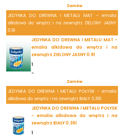
Zamów
JEDYNKA DO DREWNA I METALU MAT - emalia
alkidowa do wnętrz i na zewnątrz ZIELONY JASNY
0.9l
JEDYNKA DO DREWNA I METALU MAT -
emalia alkidowa do wnętrz i na
zewnątrz ZIELONY JASNY 0.9l
1
-
Zamów
JEDYNKA DO DREWNA I METALU POŁYSK - emalia
alkidowa do wnętrz i na zewnątrz BIAŁY 0.36l
JEDYNKA DO DREWNA I METALU POŁYSK
- emalia alkidowa do wnętrz i na
zewnątrz BIAŁY 0.36l
1