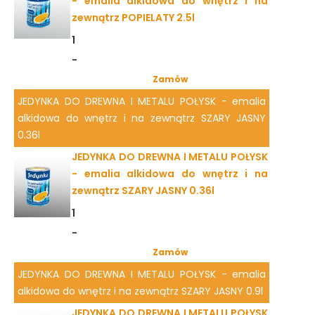
- emalia alkidowa do wnętrz i na
zewnątrz POPIELATY 2.5l
1
-
Zamów
JEDYNKA DO DREWNA I METALU POŁYSK - emalia
alkidowa do wnętrz i na zewnątrz SZARY JASNY
0.36l
JEDYNKA DO DREWNA I METALU POŁYSK
- emalia alkidowa do wnętrz i na
zewnątrz SZARY JASNY 0.36l
1
-
Zamów
JEDYNKA DO DREWNA I METALU POŁYSK - emalia
alkidowa do wnętrz i na zewnątrz SZARY JASNY 0.9l
JEDYNKA DO DREWNA I METALU POŁYSK