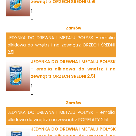
zewnątrz ORZECH ŚREDNI 0.9l
1
-
Zamów
JEDYNKA DO DREWNA I METALU POŁYSK - emalia
alkidowa do wnętrz i na zewnątrz ORZECH ŚREDNI
2.5l
JEDYNKA DO DREWNA I METALU POŁYSK
- emalia alkidowa do wnętrz i na
zewnątrz ORZECH ŚREDNI 2.5l
1
-
Zamów
JEDYNKA DO DREWNA I METALU POŁYSK - emalia
alkidowa do wnętrz i na zewnątrz POPIELATY 2.5l
JEDYNKA DO DREWNA I METALU POŁYSK