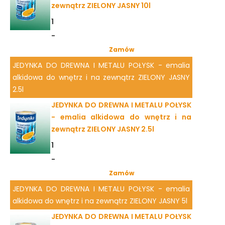
zewnątrz ZIELONY JASNY 10l
1
-
Zamów
JEDYNKA DO DREWNA I METALU POŁYSK - emalia
alkidowa do wnętrz i na zewnątrz ZIELONY JASNY
2.5l
JEDYNKA DO DREWNA I METALU POŁYSK
- emalia alkidowa do wnętrz i na
zewnątrz ZIELONY JASNY 2.5l
1
-
Zamów
JEDYNKA DO DREWNA I METALU POŁYSK - emalia
alkidowa do wnętrz i na zewnątrz ZIELONY JASNY 5l
JEDYNKA DO DREWNA I METALU POŁYSK