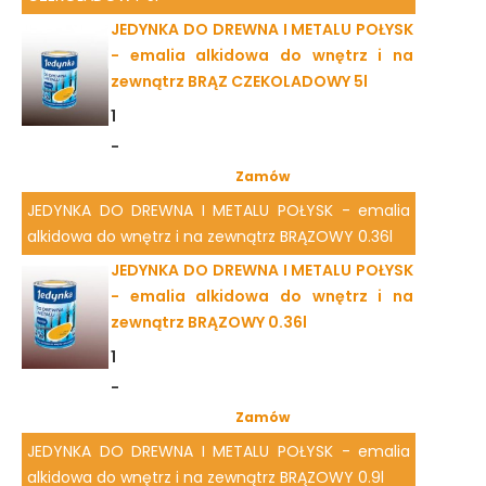
JEDYNKA DO DREWNA I METALU POŁYSK
- emalia alkidowa do wnętrz i na
zewnątrz BRĄZ CZEKOLADOWY 5l
1
-
Zamów
JEDYNKA DO DREWNA I METALU POŁYSK - emalia
alkidowa do wnętrz i na zewnątrz BRĄZOWY 0.36l
JEDYNKA DO DREWNA I METALU POŁYSK
- emalia alkidowa do wnętrz i na
zewnątrz BRĄZOWY 0.36l
1
-
Zamów
JEDYNKA DO DREWNA I METALU POŁYSK - emalia
alkidowa do wnętrz i na zewnątrz BRĄZOWY 0.9l