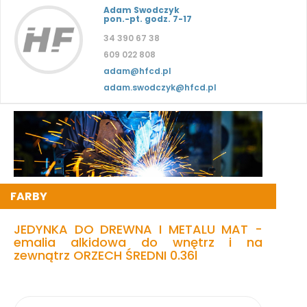
Adam Swodczyk
pon.-pt. godz. 7-17
34 390 67 38
609 022 808
adam@hfcd.pl
adam.swodczyk@hfcd.pl
FARBY
JEDYNKA DO DREWNA I METALU MAT -
emalia alkidowa do wnętrz i na
zewnątrz ORZECH ŚREDNI 0.36l