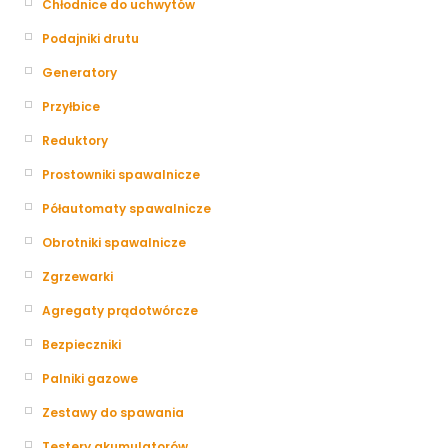
Chłodnice do uchwytów
Podajniki drutu
Generatory
Przyłbice
Reduktory
Prostowniki spawalnicze
Półautomaty spawalnicze
Obrotniki spawalnicze
Zgrzewarki
Agregaty prądotwórcze
Bezpieczniki
Palniki gazowe
Zestawy do spawania
Testery akumulatorów