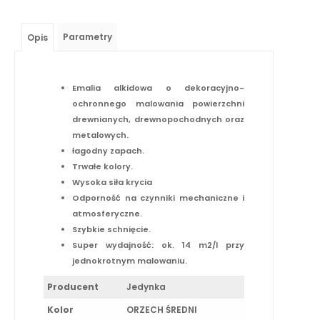
Parametry
Opis
Emalia alkidowa o dekoracyjno-
ochronnego malowania powierzchni
drewnianych, drewnopochodnych oraz
metalowych.
łagodny zapach.
Trwałe kolory.
Wysoka siła krycia
Odporność na czynniki mechaniczne i
atmosferyczne.
Szybkie schnięcie.
Super wydajność: ok. 14 m2/l przy
jednokrotnym malowaniu.
Producent
Jedynka
Kolor
ORZECH ŚREDNI