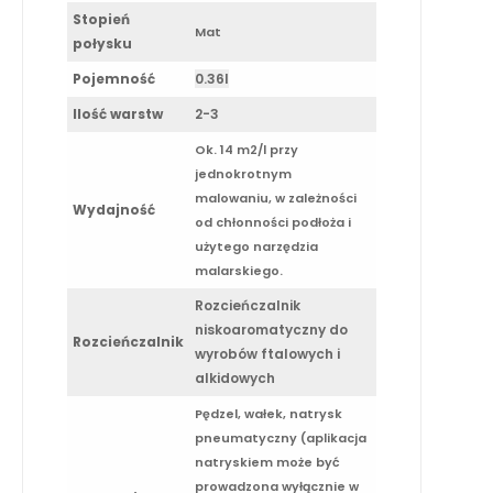
Stopień
Mat
połysku
Pojemność
0.36l
Ilość warstw
2-3
Ok. 14 m2/l przy
jednokrotnym
malowaniu, w zależności
Wydajność
od chłonności podłoża i
użytego narzędzia
malarskiego.
Rozcieńczalnik
niskoaromatyczny do
Rozcieńczalnik
wyrobów ftalowych i
alkidowych
Pędzel, wałek, natrysk
pneumatyczny (aplikacja
natryskiem może być
prowadzona wyłącznie w