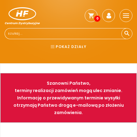
0
Centrum Dystrybucyjne
POKAŻ DZIAŁY
BHP
ELEKTRONARZĘDZIA
NARZĘDZIA
SPAWALNICTWO
Szanowni Państwo,
FARBY
PNEUMATYKA
terminy realizacji zamówień mogą ulec zmianie.
Informację o przewidywanym terminie wysyłki
otrzymają Państwo drogą e-mailową po złożeniu
zamówienia.