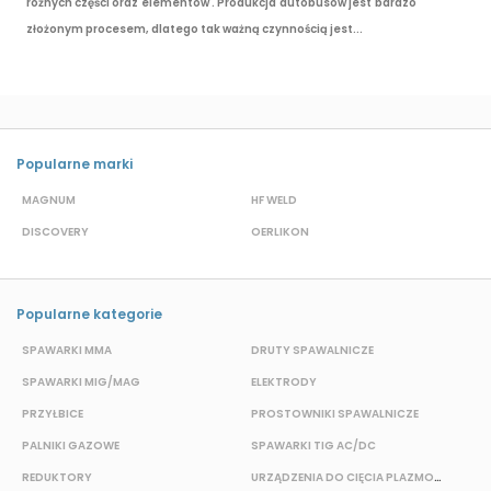
różnych części oraz elementów . Produkcja autobusów jest bardzo
złożonym procesem, dlatego tak ważną czynnością jest...
Popularne marki
MAGNUM
HF WELD
E
DISCOVERY
OERLIKON
P
Popularne kategorie
SPAWARKI MMA
DRUTY SPAWALNICZE
P
SPAWARKI MIG/MAG
ELEKTRODY
B
PRZYŁBICE
PROSTOWNIKI SPAWALNICZE
S
PALNIKI GAZOWE
SPAWARKI TIG AC/DC
S
REDUKTORY
URZĄDZENIA DO CIĘCIA PLAZMOWEGO
O