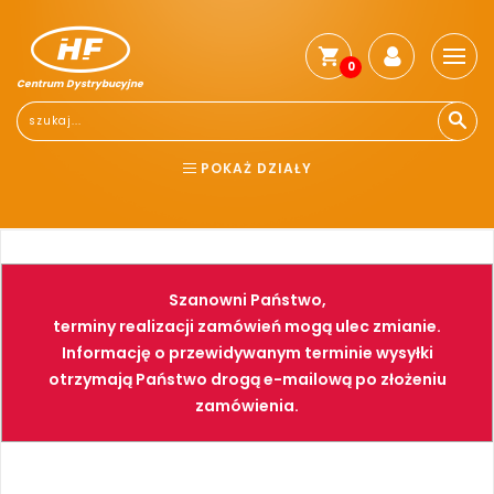
0
Centrum Dystrybucyjne
POKAŻ DZIAŁY
BHP
ELEKTRONARZĘDZIA
NARZĘDZIA
SPAWALNICTWO
Szanowni Państwo,
FARBY
PNEUMATYKA
terminy realizacji zamówień mogą ulec zmianie.
Informację o przewidywanym terminie wysyłki
otrzymają Państwo drogą e-mailową po złożeniu
zamówienia.