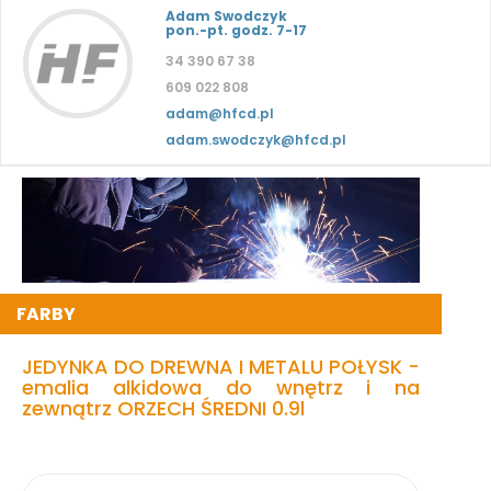
Adam Swodczyk
pon.-pt. godz. 7-17
34 390 67 38
609 022 808
adam@hfcd.pl
adam.swodczyk@hfcd.pl
FARBY
JEDYNKA DO DREWNA I METALU POŁYSK -
emalia alkidowa do wnętrz i na
zewnątrz ORZECH ŚREDNI 0.9l