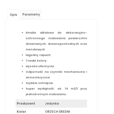
Parametry
Opis
Emalia alkidowa do dekoracyjno-
ochronnego malowania powierzchni
drewnianych, drewnopochodnych oraz
metalowych
łagodny zapach.
Trwałe kolory.
wysoka siła krycia.
Odporność na czynniki mechaniczne i
atmosferyczne.
Szybkie schnięcie.
Super wydajność: ok. 14 m2/l przy
jednokrotnym malowaniu.
Producent
Jedynka
Kolor
ORZECH ŚREDNI