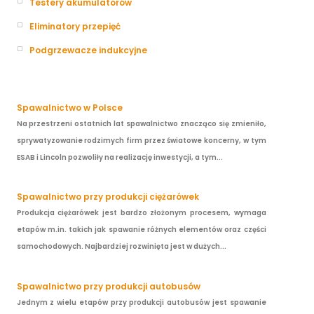
Testery akumulatorów
Eliminatory przepięć
Podgrzewacze indukcyjne
Spawalnictwo w Polsce
Na przestrzeni ostatnich lat spawalnictwo znacząco się zmieniło,
sprywatyzowanie rodzimych firm przez światowe koncerny, w tym
ESAB i Lincoln pozwoliły na realizację inwestycji, a tym...
Spawalnictwo przy produkcji ciężarówek
Produkcja ciężarówek jest bardzo złożonym procesem, wymaga
etapów m.in. takich jak spawanie różnych elementów oraz części
samochodowych. Najbardziej rozwinięta jest w dużych...
Spawalnictwo przy produkcji autobusów
Jednym z wielu etapów przy produkcji autobusów jest spawanie