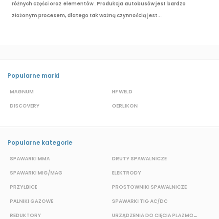
różnych części oraz elementów . Produkcja autobusów jest bardzo
złożonym procesem, dlatego tak ważną czynnością jest...
Popularne marki
MAGNUM
HF WELD
E
DISCOVERY
OERLIKON
P
Popularne kategorie
SPAWARKI MMA
DRUTY SPAWALNICZE
P
SPAWARKI MIG/MAG
ELEKTRODY
B
PRZYŁBICE
PROSTOWNIKI SPAWALNICZE
S
PALNIKI GAZOWE
SPAWARKI TIG AC/DC
S
REDUKTORY
URZĄDZENIA DO CIĘCIA PLAZMOWEGO
O