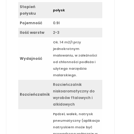
Stopień
połysk
połysku
Pojemność
0.9l
Ilość warstw
2-3
Ok. 14 m2/l przy
jednokrotnym
malowaniu, w zależności
Wydajność
od chłonności podłoża i
użytego narzędzia
malarskiego.
Rozcieńczalnik
niskoaromatyczny do
Rozcieńczalnik
wyrobów ftalowych i
alkidowych
Pędzel, wałek, natrysk
pneumatyczny (aplikacja
natryskiem może być
prowadzona wyłącznie w